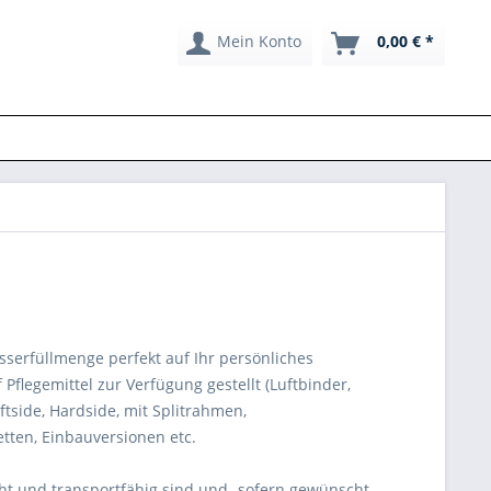
Mein Konto
0,00 € *
erfüllmenge perfekt auf Ihr persönliches
Pflegemittel zur Verfügung gestellt (Luftbinder,
ftside, Hardside, mit Splitrahmen,
tten, Einbauversionen etc.
icht und transportfähig sind und -sofern gewünscht-