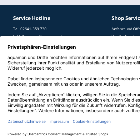
Service Hotline
Shop Servi
Tel. 02641-359 730
Anfahrt und Öff
E-Mail:
service@aquamon.de
Vor Ort Service
Umzugs Service
Lieferung und V