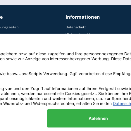
ce
Informationen
nungszeiten
Datenschutz
Widerrufsrecht
AGB
ersand
Zahlungsoptionen
Impressum
Widerruf erklären
© Copyright by Aquamon 2021 | * alle Preise inkl. 19% MwSt, zzgl. Versandkoste