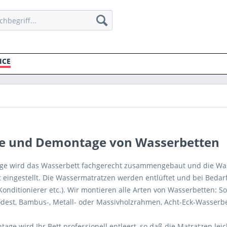
ICE
e und Demontage von Wasserbetten
ge wird das Wasserbett fachgerecht zusammengebaut und die Wass
eingestellt. Die Wassermatratzen werden entlüftet und bei Bedarf 
 Konditionierer etc.). Wir montieren alle Arten von Wasserbetten: So
est, Bambus-, Metall- oder Massivholzrahmen, Acht-Eck-Wasserbe
age wird Ihr Bett professionell entleert, so daß die Matratzen le