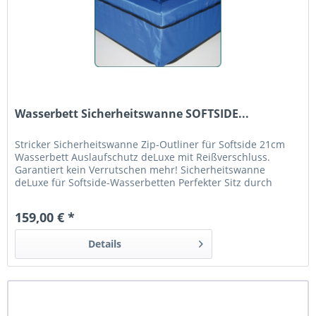
Wasserbett Sicherheitswanne SOFTSIDE...
Stricker Sicherheitswanne Zip-Outliner für Softside 21cm
Wasserbett Auslaufschutz deLuxe mit Reißverschluss.
Garantiert kein Verrutschen mehr! Sicherheitswanne
deLuxe für Softside-Wasserbetten Perfekter Sitz durch
Unterboden und Reißverschluss Für Softside Wasserbetten
mit Schaumstoffrahmen, s. Querschnitt! Garantiert kein
159,00 € *
Verrutschen der Wanne mehr Inkl. Anti-Quietsch Matte...
Details