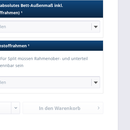
(absolutes Bett-Außenmaß inkl.
ffrahmen)
¹
hlen
mstoffrahmen
¹
Für Split müssen Rahmenober- und unterteil
rennbar sein
hlen
In den
Warenkorb