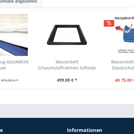
enfalls angesehen
ezug AQUAMON
Wasserbett
Wasserbett
uxe
Schaumstoffrahmen Softside
Staubschut
PREMIUM
499,00 € *
ab 75,00 
499,00 € *
ce
Informationen