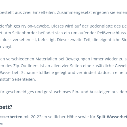
 besteht aus zwei Einzelteilen. Zusammengesetzt ergeben sie einen
zierfähiges Nylon-Gewebe. Dieses wird auf der Bodenplatte des B
t. Am Seitenborder befindet sich ein umlaufender Reißverschluss. 
hluss versehen ist, befestigt. Dieser zweite Teil, die eigentliche S
nvinyl.
zten verschiedenen Materialien bei Bewegungen immer wieder zu
 des Zip-Outliners ist an allen vier Seiten eine zusätzliche Gewe
 Wasserbett-Schaumstoffkeile gelegt und verhindert dadurch ein
toff-Seitenteilen.
 für geschmeidiges und geräuschloses Ein- und Aussteigen aus dem
rbett?
asserbetten
mit 20-22cm seitlicher Höhe sowie für
Split-Wasserbe
en.