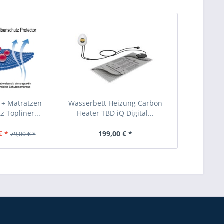
 + Matratzen
Wasserbett Heizung Carbon
z Topliner...
Heater TBD iQ Digital...
€ *
199,00 € *
79,00 € *