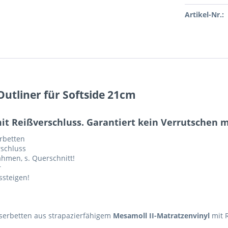
Artikel-Nr.:
Outliner für Softside 21cm
t Reißverschluss. Garantiert kein Verrutschen 
rbetten
rschluss
hmen, s. Querschnitt!
r
ssteigen!
serbetten aus strapazierfähigem
Mesamoll II-Matratzenvinyl
mit R