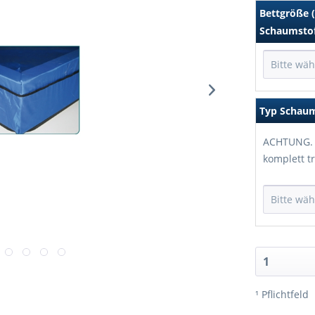
Bettgröße 
Schaumsto
Bitte wä
Typ Schau
ACHTUNG. 
komplett t
Bitte wä
¹ Pflichtfeld