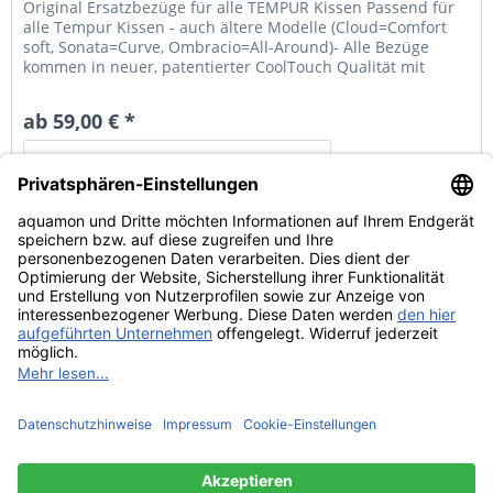
Original Ersatzbezüge für alle TEMPUR Kissen Passend für
alle Tempur Kissen - auch ältere Modelle (Cloud=Comfort
soft, Sonata=Curve, Ombracio=All-Around)- Alle Bezüge
kommen in neuer, patentierter CoolTouch Qualität mit
temperaturausgleichender Funktion. Mit Reißverschluss,
original Tempur. Stoffzusammensetzung / Pflege Comfort,
ab 59,00 € *
All-Around, Shape, Curve: DuraCool-Bezug aus...
Details
Service Hotline
Shop Service
Informationen
Widerruf erklären
© Copyright by Aquamon 2021 | * alle Preise inkl. 19% MwSt, zzgl.