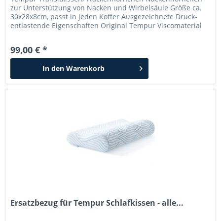
zur Unterstützung von Nacken und Wirbelsäule Größe ca.
30x28x8cm, passt in jeden Koffer Ausgezeichnete Druck-
entlastende Eigenschaften Original Tempur Viscomaterial
Bezug mit Reißverschluss abnehmbar, waschbar
Angenehmes Frischegefühl Nackenhörnchen für Reise, Bus,
99,00 € *
Flugzeug oder einfach nur zum Power-Nap im Sessel. Das...
In den
Warenkorb
Ersatzbezug für Tempur Schlafkissen - alle...