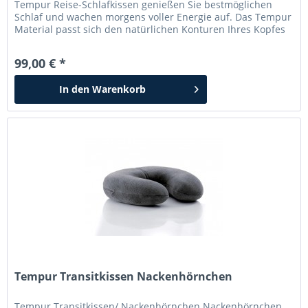
Tempur Reise-Schlafkissen genießen Sie bestmöglichen
Schlaf und wachen morgens voller Energie auf. Das Tempur
Material passt sich den natürlichen Konturen Ihres Kopfes
und Nackens an, so, wie es auch von den größeren
Schwesterkissen kennen. Unterstützt Ihren Kopf, Nacken,
99,00 € *
sowie Ihre Schultern Gewohnter, hervorragender Komfort...
In den
Warenkorb
Tempur Transitkissen Nackenhörnchen
Tempur Transitkissen/ Nackenhörnchen Nackenhörnchen