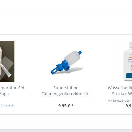
eparatur-Set
Supersiphon
Wasserbettk
Magic
Füllmengenkorrektur für
Stricker W
Wasserbetten
Inhalt
0.25 Liter
9,95 € *
9,9
8,95 € *