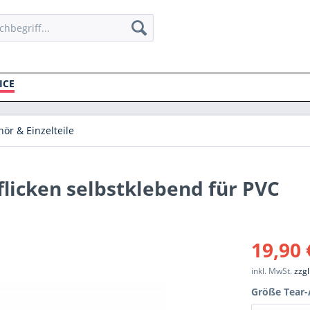
ICE
ör & Einzelteile
flicken selbstklebend für PVC
19,90 
inkl. MwSt.
zzg
Größe Tear-