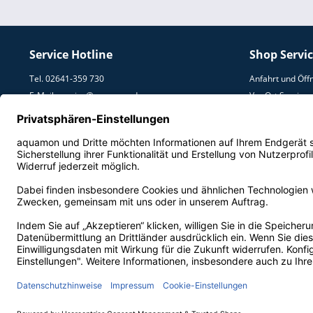
Service Hotline
Shop Servi
Tel. 02641-359 730
Anfahrt und Öff
E-Mail:
service@aquamon.de
Vor Ort Service
Umzugs Service
Lieferung und V