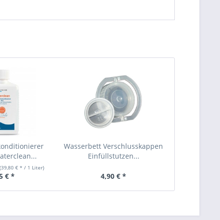
onditionierer
Wasserbett Verschlusskappen
aterclean...
Einfüllstutzen...
(39,80 € * / 1 Liter)
5 € *
4,90 € *