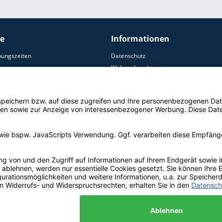
ce
Informationen
nungszeiten
Datenschutz
Widerrufsrecht
AGB
ersand
Zahlungsoptionen
Impressum
Widerruf erklären
© Copyright by Aquamon 2021 | * alle Preise inkl. 19% MwSt, zzgl. Versandkoste