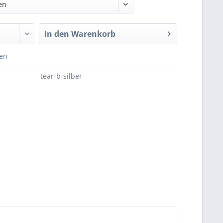
en
In den
Warenkorb
hen
tear-b-silber