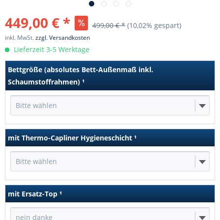
449,00 € *
499,00 € *
(10,02% gespart)
inkl. MwSt.
zzgl. Versandkosten
Lieferzeit 3-5 Werktage
Bettgröße (absolutes Bett-Außenmaß inkl.
Schaumstoffrahmen)
¹
Bitte wählen
mit Thermo-Capliner Hygieneschicht
¹
Bitte wählen
mit Ersatz-Top
¹
nein danke