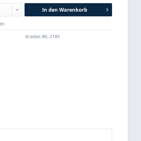
In den
Warenkorb
hen
bradas-WL-2185