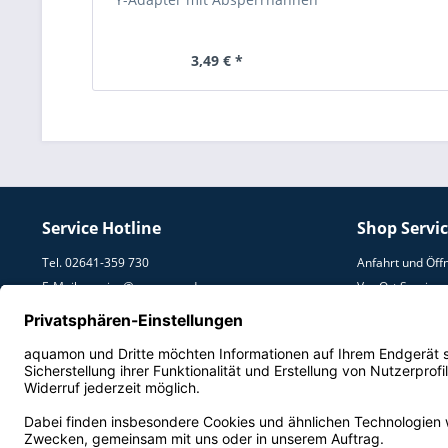
3,49 € *
Service Hotline
Shop Servi
Tel. 02641-359 730
Anfahrt und Öff
E-Mail:
service@aquamon.de
Vor Ort Service
Umzugs Service
Lieferung und V