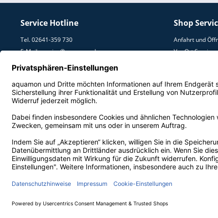
Service Hotline
Shop Servi
Tel. 02641-359 730
Anfahrt und Öff
E-Mail:
service@aquamon.de
Vor Ort Service
Umzugs Service
Lieferung und V