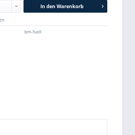
In den
Warenkorb
hen
bm-fuell