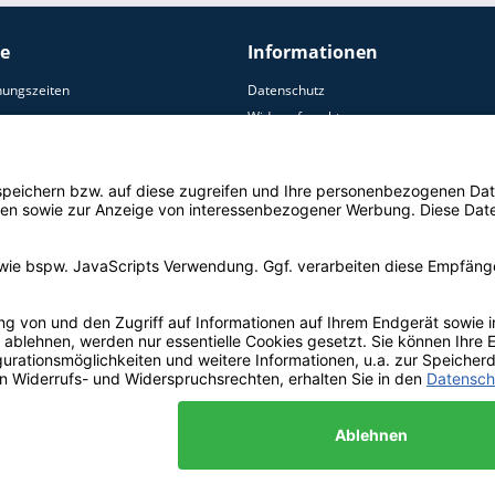
ce
Informationen
nungszeiten
Datenschutz
Widerrufsrecht
AGB
ersand
Zahlungsoptionen
Impressum
Widerruf erklären
© Copyright by Aquamon 2021 | * alle Preise inkl. 19% MwSt, zzgl. Versandkoste