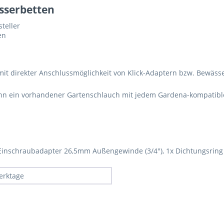
asserbetten
steller
en
mit direkter Anschlussmöglichkeit von Klick-Adaptern bzw. Bewäss
n ein vorhandener Gartenschlauch mit jedem Gardena-kompatible
x Einschraubadapter 26,5mm Außengewinde (3/4"), 1x Dichtungsring
erktage