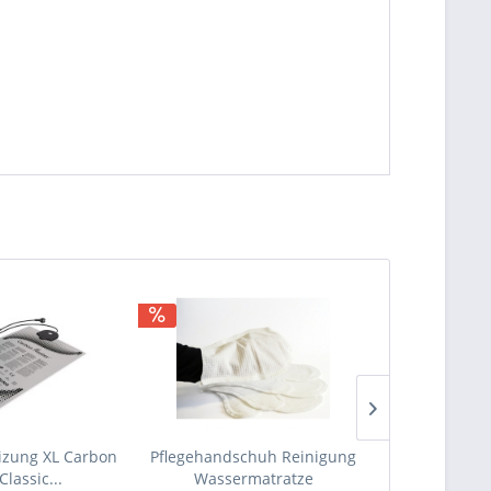
izung XL Carbon
Pflegehandschuh Reinigung
Wasserbett
Classic...
Wassermatratze
Blu