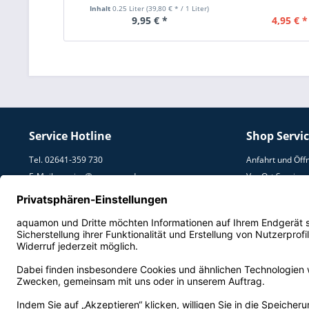
Inhalt
0.25 Liter
(39,80 € * / 1 Liter)
9,95 € *
4,95 € *
Service Hotline
Shop Servi
Tel. 02641-359 730
Anfahrt und Öff
E-Mail:
service@aquamon.de
Vor Ort Service
Umzugs Service
Lieferung und V