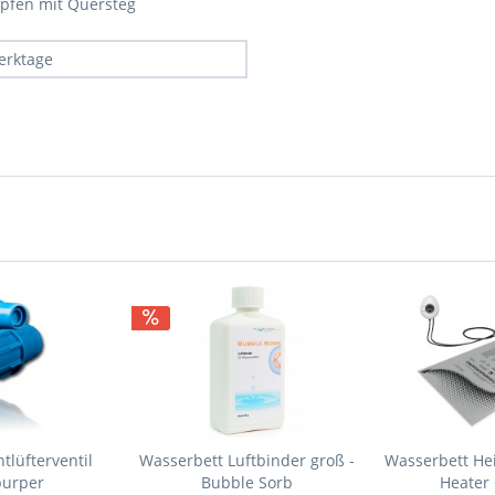
opfen mit Quersteg
erktage
tlüfterventil
Wasserbett Luftbinder groß -
Wasserbett He
burper
Bubble Sorb
Heater 