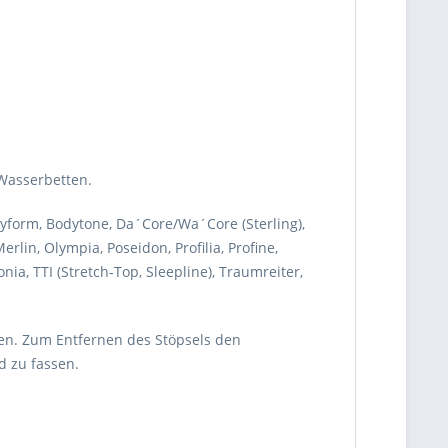
Wasserbetten.
dyform, Bodytone, Da´Core/Wa´Core (Sterling),
rlin, Olympia, Poseidon, Profilia, Profine,
ia, TTI (Stretch-Top, Sleepline), Traumreiter,
en. Zum Entfernen des Stöpsels den
d zu fassen.