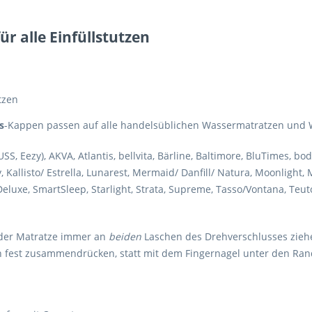
r alle Einfüllstutzen
tzen
s
-Kappen passen auf alle handelsüblichen Wassermatratzen und 
Eezy), AKVA, Atlantis, bellvita, Bärline, Baltimore, BluTimes, bo
allisto/ Estrella, Lunarest, Mermaid/ Danfill/ Natura, Moonlight, Me
eluxe, SmartSleep, Starlight, Strata, Supreme, Tasso/Vontana, Teuton
 der Matratze immer an
beiden
Laschen des Drehverschlusses zieh
n fest zusammendrücken, statt mit dem Fingernagel unter den Ran