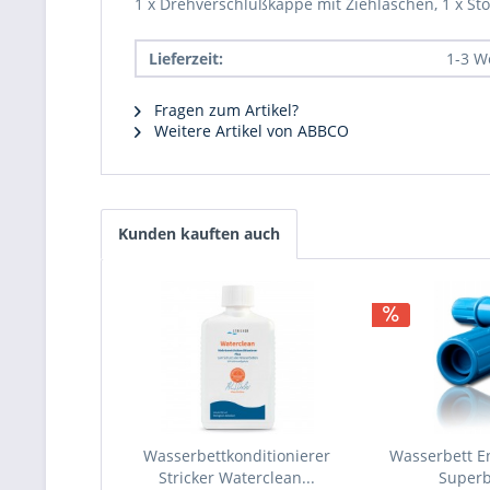
1 x Drehverschlußkappe mit Ziehlaschen, 1 x St
Lieferzeit:
1-3 W
Fragen zum Artikel?
Weitere Artikel von ABBCO
Kunden kauften auch
Wasserbettkonditionierer
Wasserbett En
Stricker Waterclean...
Super